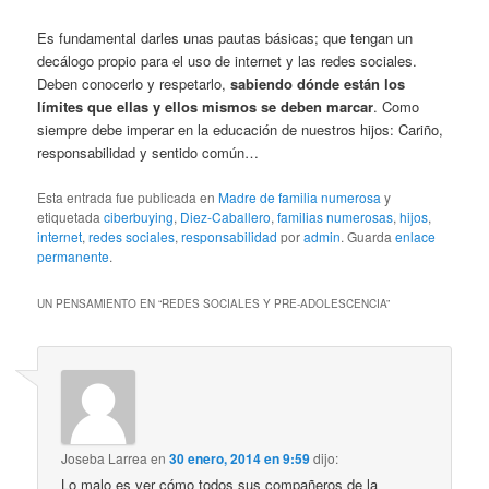
Es fundamental darles unas pautas básicas; que tengan un
decálogo propio para el uso de internet y las redes sociales.
Deben conocerlo y respetarlo,
sabiendo dónde están los
límites que ellas y ellos mismos se deben marcar
. Como
siempre debe imperar en la educación de nuestros hijos: Cariño,
responsabilidad y sentido común…
Esta entrada fue publicada en
Madre de familia numerosa
y
etiquetada
ciberbuying
,
Diez-Caballero
,
familias numerosas
,
hijos
,
internet
,
redes sociales
,
responsabilidad
por
admin
. Guarda
enlace
permanente
.
UN PENSAMIENTO EN “
REDES SOCIALES Y PRE-ADOLESCENCIA
”
Joseba Larrea
en
30 enero, 2014 en 9:59
dijo:
Lo malo es ver cómo todos sus compañeros de la