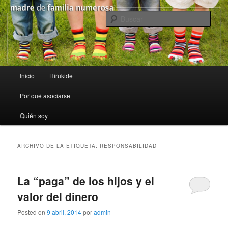
Madre de Familia Numerosa
Busc
Madre de Familia Numerosa
Menú principal
Inicio
Hirukide
Ir al contenido principal
Ir al contenido secundario
Por qué asociarse
Quién soy
ARCHIVO DE LA ETIQUETA:
RESPONSABILIDAD
La “paga” de los hijos y el
valor del dinero
Posted on
9 abril, 2014
por
admin