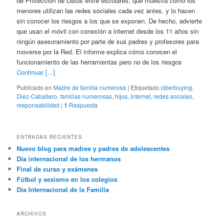
de Protección de Datos entre escolares, que muestra cómo los
menores utilizan las redes sociales cada vez antes, y lo hacen
sin conocer los riesgos a los que se exponen. De hecho, advierte
que usan el móvil con conexión a internet desde los 11 años sin
ningún asesoramiento por parte de sus padres y profesores para
moverse por la Red. El informe explica cómo conocen el
funcionamiento de las herramientas pero no de los riesgos
Continuar [...]
Publicado en
Madre de familia numerosa
|
Etiquetado
ciberbuying
,
Diez-Caballero
,
familias numerosas
,
hijos
,
internet
,
redes sociales
,
responsabilidad
|
1
Respuesta
ENTRADAS RECIENTES
Nuevo blog para madres y padres de adolescentes
Día internacional de los hermanos
Final de curso y exámenes
Fútbol y sexismo en los colegios
Día Internacional de la Familia
ARCHIVOS